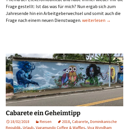
Frage gestellt: Ist das was für mich? Nun ergab sich zum
Jahresende hin ein Arbeitgeberwechsel und somit auch die
Aus Brum Brum wird Sum 
Frage nach einem neuen Dienstwagen.
weiterlesen
→
Cabarete ein Geheimtipp
18/02/2018
Reisen
2018
,
Cabarete
,
Dominikanische
Republik
,
Urlaub
,
Vagamundo Coffee & Waffles
,
Viva Wyndham