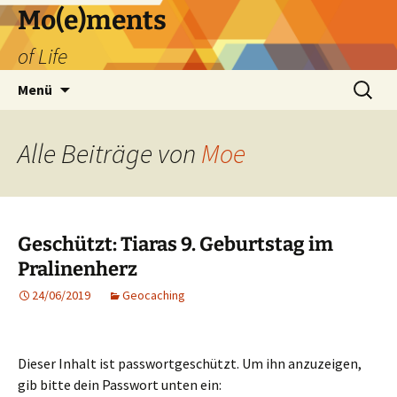
Zum
Mo(e)ments
Inhalt
of Life
springen
Suchen
Menü
nach:
Alle Beiträge von
Moe
Geschützt: Tiaras 9. Geburtstag im
Pralinenherz
24/06/2019
Geocaching
Dieser Inhalt ist passwortgeschützt. Um ihn anzuzeigen,
gib bitte dein Passwort unten ein: