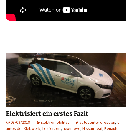
Elektrisiert ein erstes Fazit
03/03/2019
Elektromobilität
autocenter dresden
,
e-
autos.de
,
Klebwerk
,
Leaferzeit
,
nextmove
,
Nissan Leaf
,
Renault