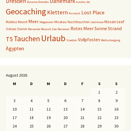
Dresden
Dänemark
Dynamo Dresden
e-autos.de
Geocaching
Klettern
Lost Place
Kusnezk
Meer
Nissan Leaf
Malikia Resort
Moskau
Nachttauchen
Megaevent
nextmove
Rotes Meer
Sonne
Strand
Ostsee
Owner
Reisende
Renault Zoe
Reviewer
Urlaub
Tauchen
T5
Vollpfosten
Usedom
Weltuntergang
Ägypten
August 2026
M
D
M
D
F
S
S
1
2
3
4
5
6
7
8
9
10
11
12
13
14
15
16
17
18
19
20
21
22
23
24
25
26
27
28
29
30