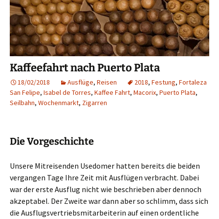
Kaffeefahrt nach Puerto Plata
18/02/2018
Ausflüge
,
Reisen
2018
,
Festung
,
Fortaleza
San Felipe
,
Isabel de Torres
,
Kaffee Fahrt
,
Macorix
,
Puerto Plata
,
Seilbahn
,
Wochenmarkt
,
Zigarren
Die Vorgeschichte
Unsere Mitreisenden Usedomer hatten bereits die beiden
vergangen Tage Ihre Zeit mit Ausflügen verbracht. Dabei
war der erste Ausflug nicht wie beschrieben aber dennoch
akzeptabel. Der Zweite war dann aber so schlimm, dass sich
die Ausflugsvertriebsmitarbeiterin auf einen ordentliche