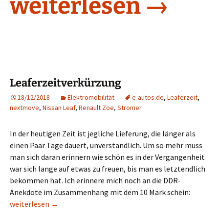
Dahab, das andere
weiterlesen
→
Leaferzeitverkürzung
18/12/2018
Elektromobilität
e-autos.de
,
Leaferzeit
,
nextmove
,
Nissan Leaf
,
Renault Zoe
,
Stromer
In der heutigen Zeit ist jegliche Lieferung, die länger als
einen Paar Tage dauert, unverständlich. Um so mehr muss
man sich daran erinnern wie schön es in der Vergangenheit
war sich lange auf etwas zu freuen, bis man es letztendlich
bekommen hat. Ich erinnere mich noch an die DDR-
Anekdote im Zusammenhang mit dem 10 Mark schein:
Leaferzeitverkürzung
weiterlesen
→