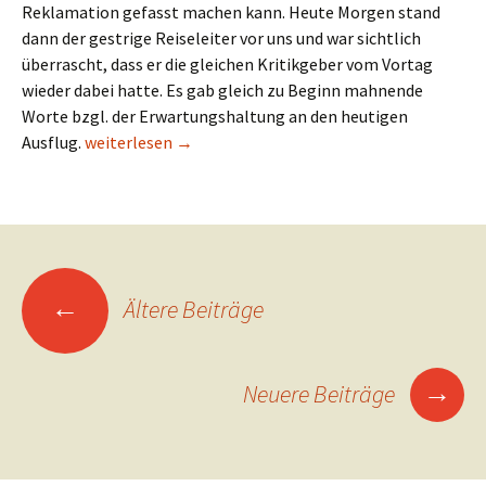
Reklamation gefasst machen kann. Heute Morgen stand
dann der gestrige Reiseleiter vor uns und war sichtlich
überrascht, dass er die gleichen Kritikgeber vom Vortag
wieder dabei hatte. Es gab gleich zu Beginn mahnende
Worte bzgl. der Erwartungshaltung an den heutigen
Kaffeefahrt nach Puerto Plata
Ausflug.
weiterlesen
→
Beitragsnavigation
←
Ältere Beiträge
→
Neuere Beiträge