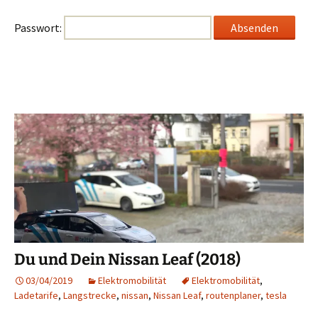
Passwort:
Du und Dein Nissan Leaf (2018)
03/04/2019
Elektromobilität
Elektromobilität
,
Ladetarife
,
Langstrecke
,
nissan
,
Nissan Leaf
,
routenplaner
,
tesla