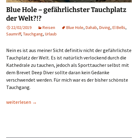
Blue Hole – gefährlichster Tauchplatz
der Welt?!?
22/02/2019
Reisen
Blue Hole
,
Dahab
,
Diving
,
El Bells
,
Saumriff
,
Tauchgang
,
Urlaub
Nein es ist aus meiner Sicht definitiv nicht der gefährlichste
Tauchplatz der Welt. Es ist natürlich verlockend durch die
Kathedrale zu tauchen, jedoch als Sporttaucher selbst mit
dem Brevet Deep Diver sollte daran kein Gedanke
verschwendet werden. Für mich war es der bisher schönste
Tauchgang.
Blue Hole – gefährlichster Tauchplatz der Welt?!?
weiterlesen
→