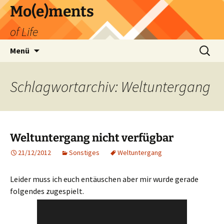
Zum
Mo(e)ments
Inhalt
of Life
springen
Suchen
Menü
nach:
Schlagwortarchiv: Weltuntergang
Weltuntergang nicht verfügbar
21/12/2012
Sonstiges
Weltuntergang
Leider muss ich euch entäuschen aber mir wurde gerade
folgendes zugespielt.