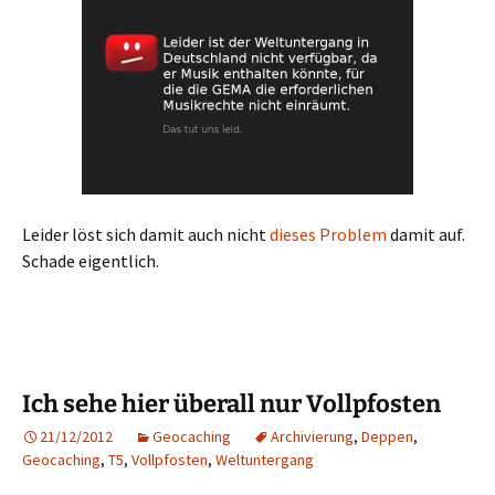
Leider löst sich damit auch nicht
dieses Problem
damit auf.
Schade eigentlich.
Ich sehe hier überall nur Vollpfosten
21/12/2012
Geocaching
Archivierung
,
Deppen
,
Geocaching
,
T5
,
Vollpfosten
,
Weltuntergang