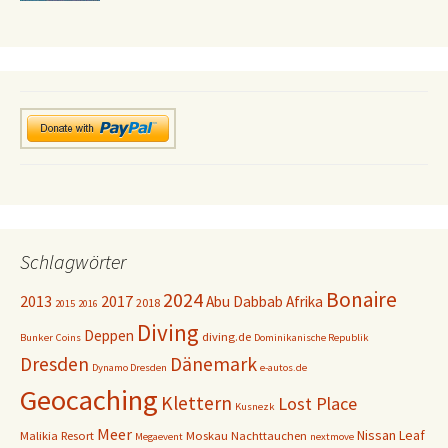
Schlagwörter
Bonaire
2024
2013
2017
Abu Dabbab
Afrika
2018
2015
2016
Diving
Deppen
diving.de
Bunker
Coins
Dominikanische Republik
Dresden
Dänemark
Dynamo Dresden
e-autos.de
Geocaching
Klettern
Lost Place
Kusnezk
Meer
Nissan Leaf
Malikia Resort
Moskau
Nachttauchen
Megaevent
nextmove