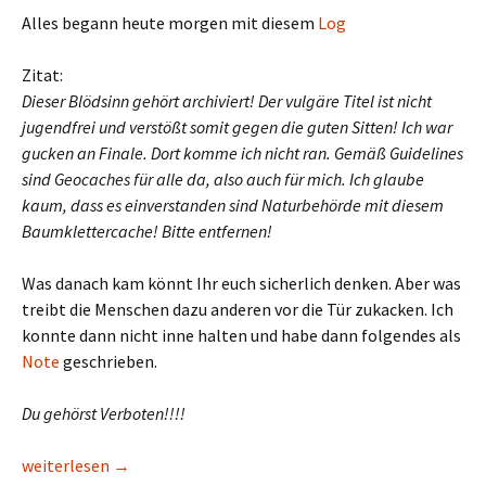
Alles begann heute morgen mit diesem
Log
Zitat:
Dieser Blödsinn gehört archiviert! Der vulgäre Titel ist nicht
jugendfrei und verstößt somit gegen die guten Sitten! Ich war
gucken an Finale. Dort komme ich nicht ran. Gemäß Guidelines
sind Geocaches für alle da, also auch für mich. Ich glaube
kaum, dass es einverstanden sind Naturbehörde mit diesem
Baumklettercache! Bitte entfernen!
Was danach kam könnt Ihr euch sicherlich denken. Aber was
treibt die Menschen dazu anderen vor die Tür zukacken. Ich
konnte dann nicht inne halten und habe dann folgendes als
Note
geschrieben.
Du gehörst Verboten!!!!
Ich sehe hier überall nur Vollpfosten
weiterlesen
→