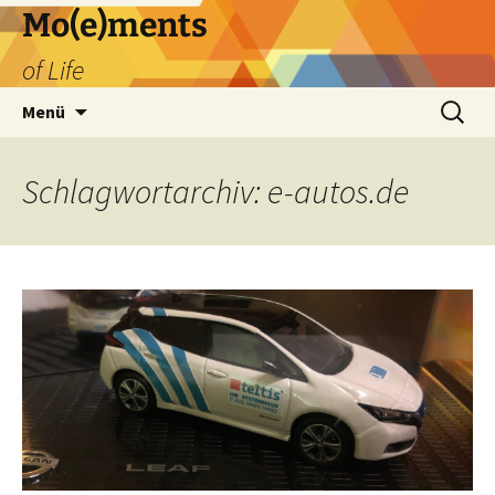
Zum
Mo(e)ments
Inhalt
of Life
springen
Suchen
Menü
nach:
Schlagwortarchiv: e-autos.de