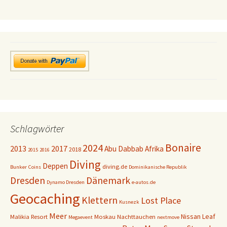
Schlagwörter
Bonaire
2024
2013
2017
Abu Dabbab
Afrika
2018
2015
2016
Diving
Deppen
diving.de
Bunker
Coins
Dominikanische Republik
Dresden
Dänemark
Dynamo Dresden
e-autos.de
Geocaching
Klettern
Lost Place
Kusnezk
Meer
Nissan Leaf
Malikia Resort
Moskau
Nachttauchen
Megaevent
nextmove