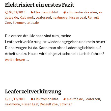
Elektrisiert ein erstes Fazit
03/03/2019
Elektromobilität
autocenter dresden
,
e-
autos.de
,
Klebwerk
,
Leaferzeit
,
nextmove
,
Nissan Leaf
,
Renault
Zoe
,
Stromer
,
teltis.de
Die ersten drei Monate sind rum, meine
Leaferzeitverkürzung ist wieder abgegeben und mein neuer
Dienstwagen ist da. Kann man ohne Lademöglichkeit auf
Arbeit und zu Hause wirklich jetzt schon elektrisch fahren?
Elektrisiert ein erstes Fazit
weiterlesen
→
Leaferzeitverkürzung
18/12/2018
Elektromobilität
e-autos.de
,
Leaferzeit
,
nextmove
,
Nissan Leaf
,
Renault Zoe
,
Stromer