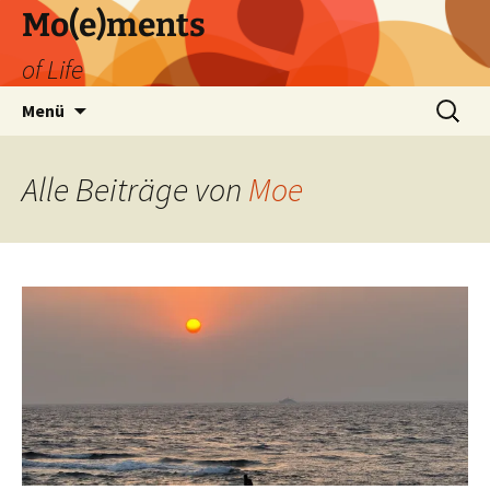
Zum
Mo(e)ments
Inhalt
of Life
springen
Suchen
Menü
nach:
Alle Beiträge von
Moe