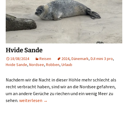
Hvide Sande
18/08/2024
Reisen
2024
,
Dänemark
,
DJI mini 3 pro
,
Hvide Sande
,
Nordsee
,
Robben
,
Urlaub
Nachdem wir die Nacht in dieser Höhle mehr schlecht als
recht verbracht haben, sind wir an die Nordsee gefahren,
um an andere Gerüche zu riechen und ein wenig Meer zu
Hvide Sande
sehen.
weiterlesen
→