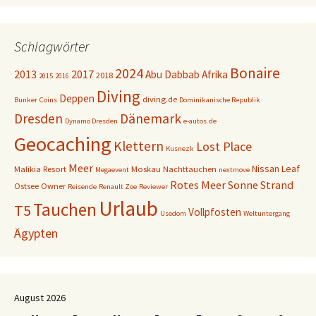
Schlagwörter
Bonaire
2024
2013
2017
Abu Dabbab
Afrika
2018
2015
2016
Diving
Deppen
diving.de
Bunker
Coins
Dominikanische Republik
Dresden
Dänemark
Dynamo Dresden
e-autos.de
Geocaching
Klettern
Lost Place
Kusnezk
Meer
Nissan Leaf
Malikia Resort
Moskau
Nachttauchen
Megaevent
nextmove
Rotes Meer
Sonne
Strand
Ostsee
Owner
Reisende
Renault Zoe
Reviewer
Urlaub
Tauchen
T5
Vollpfosten
Usedom
Weltuntergang
Ägypten
August 2026