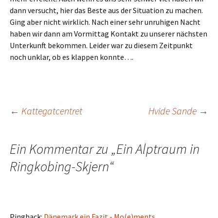
dann versucht, hier das Beste aus der Situation zu machen.
Ging aber nicht wirklich. Nach einer sehr unruhigen Nacht
haben wir dann am Vormittag Kontakt zu unserer nächsten
Unterkunft bekommen. Leider war zu diesem Zeitpunkt
noch unklar, ob es klappen konnte….
Beitragsnavigation
←
Kattegatcentret
Hvide Sande
→
Ein Kommentar zu „
Ein Alptraum in
Ringkobing-Skjern
“
Pingback:
Dänemark ein Fazit - Mo(e)ments