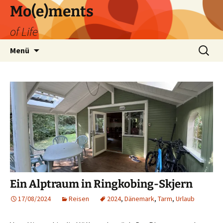
Zum
Mo(e)ments
Inhalt
of Life
springen
Suchen
Menü
nach:
Ein Alptraum in Ringkobing-Skjern
17/08/2024
Reisen
2024
,
Dänemark
,
Tarm
,
Urlaub