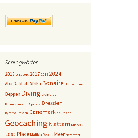
Schlagwörter
2024
2013
2017
2018
2015
2016
Bonaire
Abu Dabbab
Afrika
Bunker
Coins
Diving
Deppen
diving.de
Dresden
Dominikanische Republik
Dänemark
Dynamo Dresden
e-autos.de
Geocaching
Klettern
Kusnezk
Lost Place
Meer
Malikia Resort
Megaevent