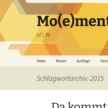
Zum
Inhalt
springen
Mo(e)men
of Life
Home
Reisen
Ausflüge
Geoc
Schlagwortarchiv: 2015
Da kommt 