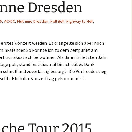
inne Dresden
5
,
AC/DC
,
Flutrinne Dresden
,
Hell Bell
,
Highway to Hell
,
 erstes Konzert werden. Es drängelte sich aber noch
erminkalender. So konnte ich zu dem Zeitpunkt am
t nur akustisch beiwohnen. Als dann im letzten Jahr
age gab, stand fest diesmal bin ich dabei. Dank
 schnell und zuverlässig besorgt. Die Vorfreude stieg
 schließlich der Konzerttag gekommen ist.
utrinne Dresden
che Tour 2015