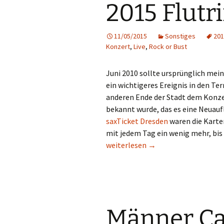
2015 Flutr
11/05/2015
Sonstiges
201
Konzert
,
Live
,
Rock or Bust
Juni 2010 sollte ursprünglich mein
ein wichtigeres Ereignis in den T
anderen Ende der Stadt dem Konzer
bekannt wurde, das es eine Neuaufl
saxTicket Dresden
waren die Karten
mit jedem Tag ein wenig mehr, bis
AC/DC „Rock or Bust“ Tour 2015 Fl
weiterlesen
→
Männer Ca