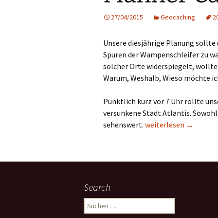
27/04/2015
Geocaching
2
Unsere diesjährige Planung sollte 
Spuren der Wampenschleifer zu w
solcher Orte widerspiegelt, wollte
Warum, Weshalb, Wieso möchte ich
Pünktlich kurz vor 7 Uhr rollte unse
versunkene Stadt Atlantis. Sowohl 
Männer Cache Tour 20
sehenswert.
weiterlesen
→
Search
Suchen
nach: