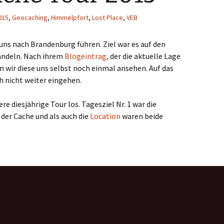
015
,
Geocaching
,
Himmelpfort
,
Lost Place
,
VEB
uns nach Brandenburg führen. Ziel war es auf den
andeln. Nach ihrem
Blogeintrag,
der die aktuelle Lage
n wir diese uns selbst noch einmal ansehen. Auf das
 nicht weiter eingehen.
re diesjährige Tour los. Tagesziel Nr. 1 war die
der Cache und als auch die
Location
waren beide
15