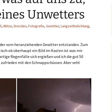
eines Unwetters
5
,
Blitze
,
Dresden
,
Fotografie
,
Gewitter
,
Langzeitbelichtung
,
ilder vom heranziehenden Gewitter entstanden. Zum
isch ob überhaupt ein Bild im Kasten ist was mir
artige Regenfälle sich ergießen und ich die gut 50
nz zufrieden mit den Schnappschüssen. Aber seht