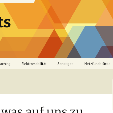
ts
aching
Elektromobilität
Sonstiges
Netzfundstücke
was auf uns zu,