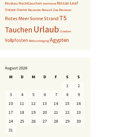
Nissan Leaf
Moskau
Nachttauchen
nextmove
Ostsee
Owner
Reisende
Renault Zoe
Reviewer
T5
Rotes Meer
Sonne
Strand
Urlaub
Tauchen
Usedom
Ägypten
Vollpfosten
Weltuntergang
August 2026
M
D
M
D
F
S
S
1
2
3
4
5
6
7
8
9
10
11
12
13
14
15
16
17
18
19
20
21
22
23
24
25
26
27
28
29
30
31