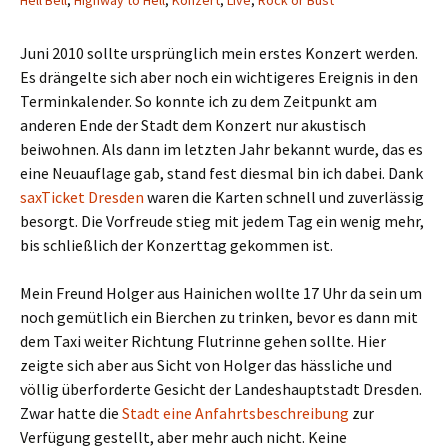
Hell Bell
,
Highway to Hell
,
Konzert
,
Live
,
Rock or Bust
Juni 2010 sollte ursprünglich mein erstes Konzert werden.
Es drängelte sich aber noch ein wichtigeres Ereignis in den
Terminkalender. So konnte ich zu dem Zeitpunkt am
anderen Ende der Stadt dem Konzert nur akustisch
beiwohnen. Als dann im letzten Jahr bekannt wurde, das es
eine Neuauflage gab, stand fest diesmal bin ich dabei. Dank
saxTicket Dresden
waren die Karten schnell und zuverlässig
besorgt. Die Vorfreude stieg mit jedem Tag ein wenig mehr,
bis schließlich der Konzerttag gekommen ist.
Mein Freund Holger aus Hainichen wollte 17 Uhr da sein um
noch gemütlich ein Bierchen zu trinken, bevor es dann mit
dem Taxi weiter Richtung Flutrinne gehen sollte. Hier
zeigte sich aber aus Sicht von Holger das hässliche und
völlig überforderte Gesicht der Landeshauptstadt Dresden.
Zwar hatte die
Stadt eine Anfahrtsbeschreibung
zur
Verfügung gestellt, aber mehr auch nicht. Keine