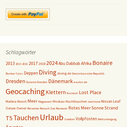
Schlagwörter
Bonaire
2024
2013
2017
Abu Dabbab
Afrika
2018
2015
2016
Diving
Deppen
diving.de
Bunker
Coins
Dominikanische Republik
Dresden
Dänemark
Dynamo Dresden
e-autos.de
Geocaching
Klettern
Lost Place
Kusnezk
Meer
Nissan Leaf
Malikia Resort
Moskau
Nachttauchen
Megaevent
nextmove
Rotes Meer
Sonne
Strand
Ostsee
Owner
Reisende
Renault Zoe
Reviewer
Urlaub
Tauchen
T5
Vollpfosten
Usedom
Weltuntergang