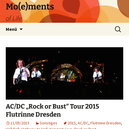
Zum
Mo(e)ments
Inhalt
of Life
springen
Suchen
Menü
nach:
AC/DC „Rock or Bust“ Tour 2015
Flutrinne Dresden
11/05/2015
Sonstiges
2015
,
AC/DC
,
Flutrinne Dresden
,