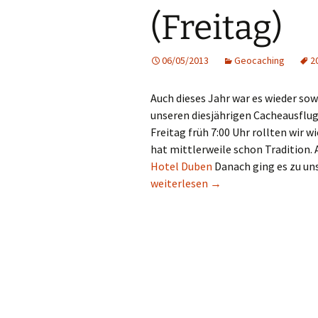
(Freitag)
06/05/2013
Geocaching
2
Auch dieses Jahr war es wieder so
unseren diesjährigen Cacheausflug.
Freitag früh 7:00 Uhr rollten wir 
hat mittlerweile schon Tradition.
Hotel Duben
Danach ging es zu u
Männer Cache Tour 2013 (Freitag)
weiterlesen
→