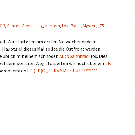
013
,
Bunker
,
Geocaching
,
Klettern
,
Lost Place
,
Mystery
,
T5
weit. Wir starteten am ersten Maiwochenende in
 Hauptziel dieses Mal sollte die Ostfront werden.
wie üblich mit einem schnöden
Autobahntradi
los. Dies
 Auf dem weiteren Weg stolperten wir noch über ein
TB
nserem ersten
LP (LP)G „STRAMMES EUTER“****.