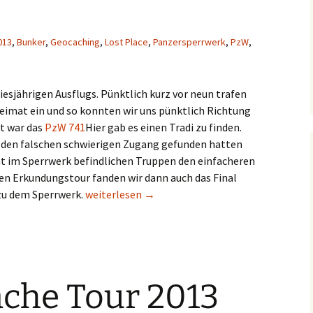
013
,
Bunker
,
Geocaching
,
Lost Place
,
Panzersperrwerk
,
PzW
,
iesjährigen Ausflugs. Pünktlich kurz vor neun trafen
Heimat ein und so konnten wir uns pünktlich Richtung
t war das
PzW 741
Hier gab es einen Tradi zu finden.
 den falschen schwierigen Zugang gefunden hatten
cht im Sperrwerk befindlichen Truppen den einfacheren
zen Erkundungstour fanden wir dann auch das Final
Männer Cache Tour 2013 (Samstag)
r zu dem Sperrwerk.
weiterlesen
→
che Tour 2013