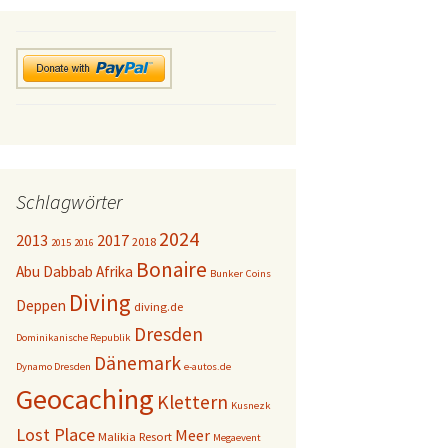
Schlagwörter
2024
2013
2017
2018
2015
2016
Bonaire
Abu Dabbab
Afrika
Bunker
Coins
Diving
Deppen
diving.de
Dresden
Dominikanische Republik
Dänemark
Dynamo Dresden
e-autos.de
Geocaching
Klettern
Kusnezk
Lost Place
Meer
Malikia Resort
Megaevent