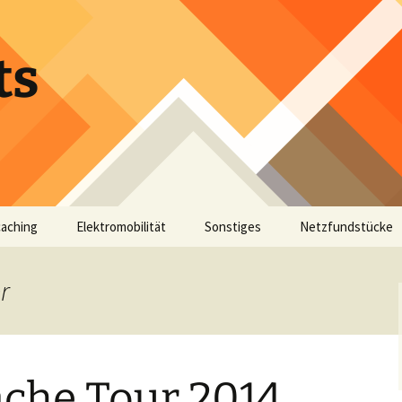
ts
aching
Elektromobilität
Sonstiges
Netzfundstücke
r
che Tour 2014