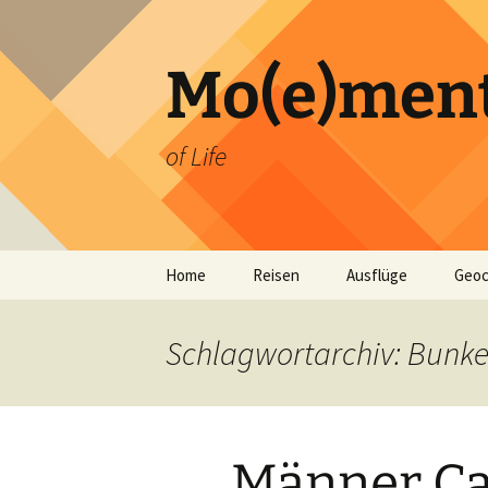
Zum
Inhalt
springen
Mo(e)men
of Life
Home
Reisen
Ausflüge
Geoc
Schlagwortarchiv: Bunke
Männer Ca