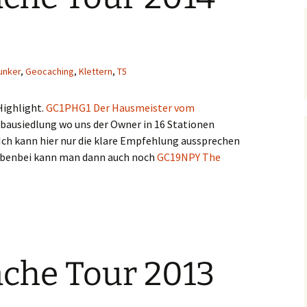
unker
,
Geocaching
,
Klettern
,
T5
Highlight.
GC1PHG1 Der Hausmeister vom
bausiedlung wo uns der Owner in 16 Stationen
 Ich kann hier nur die klare Empfehlung aussprechen
Nebenbei kann man dann auch noch
GC19NPY The
 2014 (Samstag)
che Tour 2013