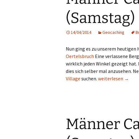
(Samstag)
14/04/2014
Geocaching
B
Nun ging es zu unserem heutigen 
Oertelsbruch
Eine verlassene Berg
wirklich jeden Winkel gezeigt hat.
dies sich selber mal anzusehen. 
Männer Cache Tour
Village
suchen.
weiterlesen
→
Männer Ca