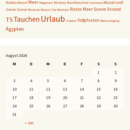
Meer
Nissan Leaf
Malikia Resort
Moskau
Nachttauchen
Megaevent
nextmove
Rotes Meer
Sonne
Strand
Ostsee
Owner
Reisende
Renault Zoe
Reviewer
Urlaub
Tauchen
T5
Vollpfosten
Usedom
Weltuntergang
Ägypten
August 2026
M
D
M
D
F
S
S
1
2
3
4
5
6
7
8
9
10
11
12
13
14
15
16
17
18
19
20
21
22
23
24
25
26
27
28
29
30
31
« Jan.