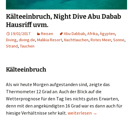
Kälteeinbruch, Night Dive Abu Dabab
Hausriff uvm.
19/02/2017
Reisen
Abu Dabbab
,
Afrika
,
Ägypten
,
Diving
,
diving.de
,
Malikia Resort
,
Nachttauchen
,
Rotes Meer
,
Sonne
,
Strand
,
Tauchen
Kälteeinbruch
Als wir heute Morgen aufgestanden sind, zeigte das
Thermometer 12 Grad an. Auch der Blick auf die
Wetterprognose für den Tag lies nichts gutes Erwarten,
denn mit den angekündigten 16 Grad war es dann auch für
Kälteeinbruch, Night Dive Abu D
hiesige Verhältnisse sehr kalt.
weiterlesen
→