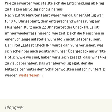
Wie zu erwarten war, stellte sich die Entscheidung ab Prag
zu fliegen als völlig richtig heraus.
Nach gut 90 Minuten Fahrt waren wir da. Unser Abflug war
für 0:45 Uhr geplant, dem entsprechend war es ruhig am
Flughafen. Kurz nach 22 Uhr startet der Check IN. Es ist
immer wieder faszinierend, wie zeitig sich die Menschen in
einer Schlange aufstellen, um bloß nicht letzter zu sein.
Der Titel „Latest Check IN“ wurde dann uns verliehen, was
sich scheinbar auch positiv auf unser Übergepäck auswirkte.
Höflich, wie wir sind, haben wir gleich gesagt, dass wir 14 kg
zu viel dabei haben. Das war aber völlig egal, den die
Mitarbeiter hinter dem Schalter wollten einfach nur fertig
Flug und Anreise nach Abu Dabab
werden.
weiterlesen
→
Bloggerei