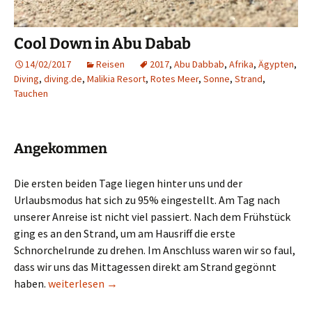
Cool Down in Abu Dabab
14/02/2017
Reisen
2017
,
Abu Dabbab
,
Afrika
,
Ägypten
,
Diving
,
diving.de
,
Malikia Resort
,
Rotes Meer
,
Sonne
,
Strand
,
Tauchen
Angekommen
Die ersten beiden Tage liegen hinter uns und der
Urlaubsmodus hat sich zu 95% eingestellt. Am Tag nach
unserer Anreise ist nicht viel passiert. Nach dem Frühstück
ging es an den Strand, um am Hausriff die erste
Schnorchelrunde zu drehen. Im Anschluss waren wir so faul,
dass wir uns das Mittagessen direkt am Strand gegönnt
Cool Down in Abu Dabab
haben.
weiterlesen
→