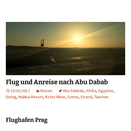
Flug und Anreise nach Abu Dabab
10/02/2017
Reisen
Abu Dabbab
,
Afrika
,
Ägypten
,
Diving
,
Malikia Resort
,
Rotes Meer
,
Sonne
,
Strand
,
Tauchen
Flughafen Prag