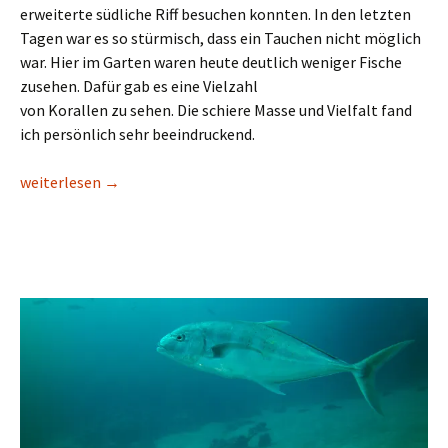
erweiterte südliche Riff besuchen konnten. In den letzten
Tagen war es so stürmisch, dass ein Tauchen nicht möglich
war. Hier im Garten waren heute deutlich weniger Fische
zusehen. Dafür gab es eine Vielzahl
von Korallen zu sehen. Die schiere Masse und Vielfalt fand
ich persönlich sehr beeindruckend.
Me(e)hr Tauchen in Abu Dabab
weiterlesen
→