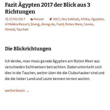
Fazit Ägypten 2017 der Blick aus 3
Richtungen
27/02/2017
Reisen
2017
,
Abu Dabbab
,
Afrika
,
Ägypten
,
Al Malikia Resort
,
Diving
,
diving.de
,
Fazit
,
Rotes Meer
,
Sonne
,
Strand
,
Tauchen
Die Blickrichtungen
Ich denke, man muss gerade Ägypten am Roten Meer aus
verschieden Sichtweisen betrachten. Dabei unterteilt sich
dies in die Taucher, weiter über die die Cluburlauber sind und
die die lieber Land und Leute kennen lernen wollen.
Fazit Ägypten 2017 der Blick aus 3 Richtungen
weiterlesen
→