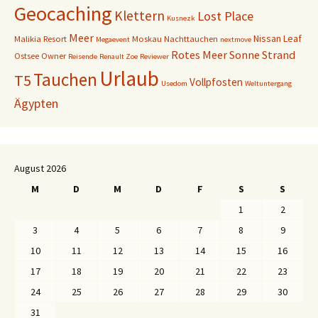
Geocaching
Klettern
Lost Place
Kusnezk
Meer
Nissan Leaf
Malikia Resort
Moskau
Nachttauchen
Megaevent
nextmove
Rotes Meer
Sonne
Strand
Ostsee
Owner
Reisende
Renault Zoe
Reviewer
Urlaub
Tauchen
T5
Vollpfosten
Usedom
Weltuntergang
Ägypten
August 2026
M
D
M
D
F
S
S
1
2
3
4
5
6
7
8
9
10
11
12
13
14
15
16
17
18
19
20
21
22
23
24
25
26
27
28
29
30
31