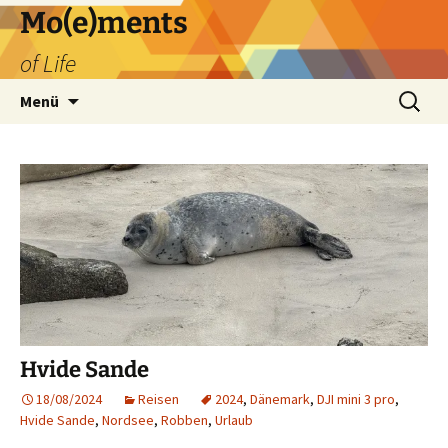
Zum
Mo(e)ments
Inhalt
of Life
springen
Suchen
Menü
nach:
Hvide Sande
18/08/2024
Reisen
2024
,
Dänemark
,
DJI mini 3 pro
,
Hvide Sande
,
Nordsee
,
Robben
,
Urlaub