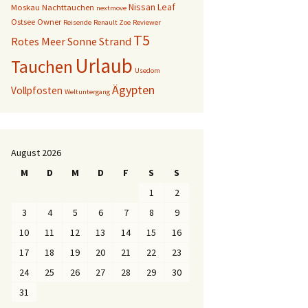
Nissan Leaf
Moskau
Nachttauchen
nextmove
Ostsee
Owner
Reisende
Renault Zoe
Reviewer
T5
Rotes Meer
Sonne
Strand
Urlaub
Tauchen
Usedom
Ägypten
Vollpfosten
Weltuntergang
August 2026
M
D
M
D
F
S
S
1
2
3
4
5
6
7
8
9
10
11
12
13
14
15
16
17
18
19
20
21
22
23
24
25
26
27
28
29
30
31