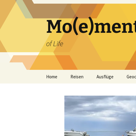
Zum
Inhalt
springen
Mo(e)men
of Life
Home
Reisen
Ausflüge
Geoc