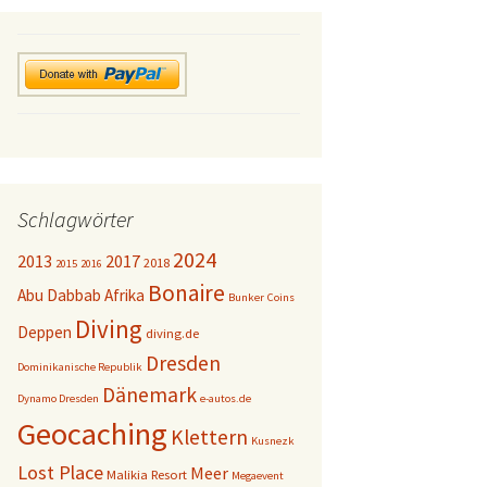
Schlagwörter
2024
2013
2017
2018
2015
2016
Bonaire
Abu Dabbab
Afrika
Bunker
Coins
Diving
Deppen
diving.de
Dresden
Dominikanische Republik
Dänemark
Dynamo Dresden
e-autos.de
Geocaching
Klettern
Kusnezk
Lost Place
Meer
Malikia Resort
Megaevent