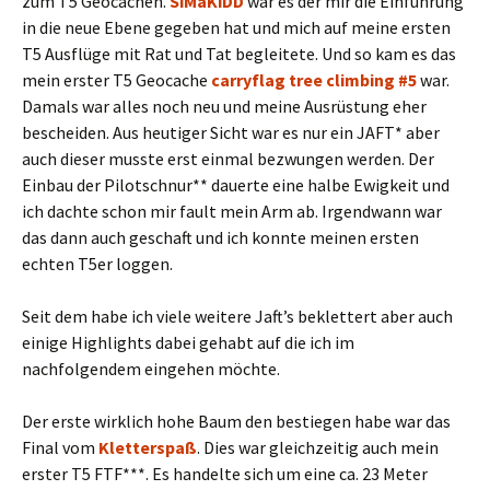
zum T5 Geocachen.
SiMaKiDD
war es der mir die Einführung
in die neue Ebene gegeben hat und mich auf meine ersten
T5 Ausflüge mit Rat und Tat begleitete. Und so kam es das
mein erster T5 Geocache
carryflag tree climbing #5
war.
Damals war alles noch neu und meine Ausrüstung eher
bescheiden. Aus heutiger Sicht war es nur ein JAFT* aber
auch dieser musste erst einmal bezwungen werden. Der
Einbau der Pilotschnur** dauerte eine halbe Ewigkeit und
ich dachte schon mir fault mein Arm ab. Irgendwann war
das dann auch geschaft und ich konnte meinen ersten
echten T5er loggen.
Seit dem habe ich viele weitere Jaft’s beklettert aber auch
einige Highlights dabei gehabt auf die ich im
nachfolgendem eingehen möchte.
Der erste wirklich hohe Baum den bestiegen habe war das
Final vom
Kletterspaß
. Dies war gleichzeitig auch mein
erster T5 FTF***. Es handelte sich um eine ca. 23 Meter