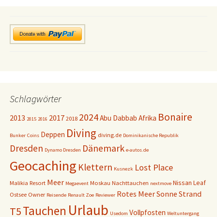
Schlagwörter
Bonaire
2024
2013
2017
Abu Dabbab
Afrika
2018
2015
2016
Diving
Deppen
diving.de
Bunker
Coins
Dominikanische Republik
Dresden
Dänemark
Dynamo Dresden
e-autos.de
Geocaching
Klettern
Lost Place
Kusnezk
Meer
Nissan Leaf
Malikia Resort
Moskau
Nachttauchen
Megaevent
nextmove
Rotes Meer
Sonne
Strand
Ostsee
Owner
Reisende
Renault Zoe
Reviewer
Urlaub
Tauchen
T5
Vollpfosten
Usedom
Weltuntergang