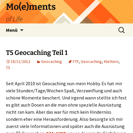
Zum
Mo(e)ments
Inhalt
of Life
springen
Suchen
Menü
nach:
T5 Geocaching Teil 1
18/11/2012
Geocaching
FTF
,
Geocaching
,
Klettern
,
T5
Seit April 2010 ist Geocaching nun mein Hobby. Es hat mir
viele Stunden/Tage/Wochen Spaß, Verzweiflung und auch
schöne Momente beschert. Und irgend wann stellte ich fest
es gibt auch Dosen an die man ohne spezielle Ausrüstung
nicht ran kam. Aber das war für mich kein Hinderniss
sondern eher eine Herausforderung. Also besorgte ich mir
zuerst viele Informationen und später auch die Ausrüstung