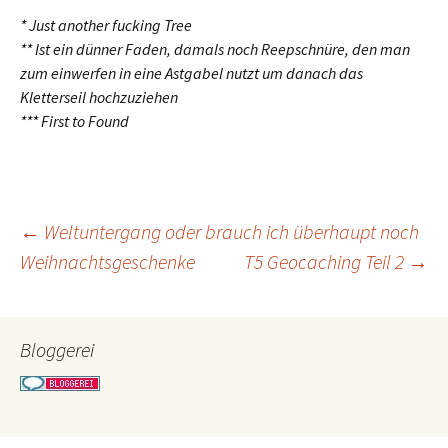
* Just another fucking Tree
** Ist ein dünner Faden, damals noch Reepschnüre, den man
zum einwerfen in eine Astgabel nutzt um danach das
Kletterseil hochzuziehen
*** First to Found
Beitragsnavigation
←
Weltuntergang oder brauch ich überhaupt noch
Weihnachtsgeschenke
T5 Geocaching Teil 2
→
Bloggerei