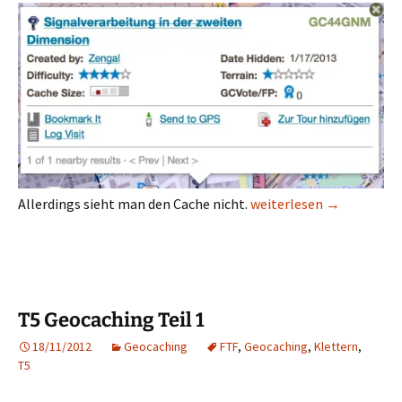
Blick in die Zukunft bei 
Allerdings sieht man den Cache nicht.
weiterlesen
→
T5 Geocaching Teil 1
18/11/2012
Geocaching
FTF
,
Geocaching
,
Klettern
,
T5