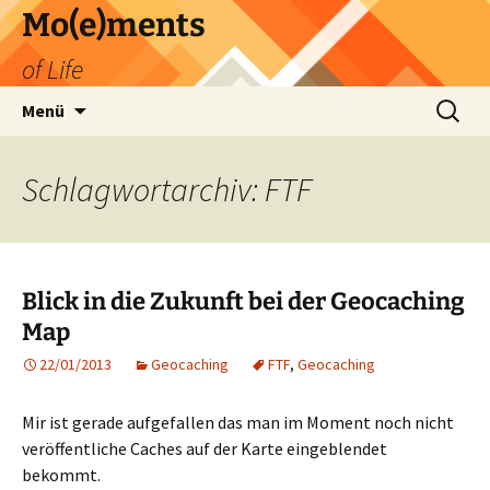
Zum
Mo(e)ments
Inhalt
of Life
springen
Suchen
Menü
nach:
Schlagwortarchiv: FTF
Blick in die Zukunft bei der Geocaching
Map
22/01/2013
Geocaching
FTF
,
Geocaching
Mir ist gerade aufgefallen das man im Moment noch nicht
veröffentliche Caches auf der Karte eingeblendet
bekommt.