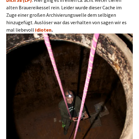
Dich 58 (LP)
. Hier ging es in einen ca. acht Meter tiefen
alten Brauereikessel rein. Leider wurde dieser Cache im
Zuge einer großen Archivierungswelle dem selbigen
hinzugefügt. Auslöser war das verhalten von sagen wir es
mal liebevoll
Idioten
.