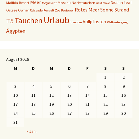
Meer
Nissan Leaf
Malikia Resort
Moskau
Nachttauchen
Megaevent
nextmove
Rotes Meer
Sonne
Strand
Ostsee
Owner
Reisende
Renault Zoe
Reviewer
Urlaub
Tauchen
T5
Vollpfosten
Usedom
Weltuntergang
Ägypten
August 2026
M
D
M
D
F
S
S
1
2
3
4
5
6
7
8
9
10
11
12
13
14
15
16
17
18
19
20
21
22
23
24
25
26
27
28
29
30
31
« Jan.