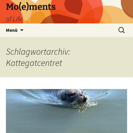
Zum
Mo(e)ments
Inhalt
of Life
springen
Suchen
Menü
nach:
Schlagwortarchiv:
Kattegatcentret