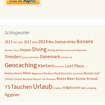
Schlagwörter
Bonaire
2024
2013
2017
Abu Dabbab
Afrika
2018
2015
2016
Diving
Deppen
diving.de
Bunker
Coins
Dominikanische Republik
Dresden
Dänemark
Dynamo Dresden
e-autos.de
Geocaching
Klettern
Lost Place
Kusnezk
Meer
Nissan Leaf
Malikia Resort
Moskau
Nachttauchen
Megaevent
nextmove
Rotes Meer
Sonne
Strand
Ostsee
Owner
Reisende
Renault Zoe
Reviewer
Urlaub
Tauchen
T5
Vollpfosten
Usedom
Weltuntergang
Ägypten