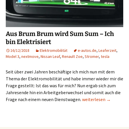
Aus Brum Brum wird Sum Sum – Ich
bin Elektrisiert
16/12/2018
Elektromobilität
e-autos.de
,
Leaferzeit
,
Model 3
,
nextmove
,
Nissan Leaf
,
Renault Zoe
,
Stromer
,
tesla
Seit über zwei Jahren beschäftige ich mich nun mit dem
Thema der Elektromobilität und habe immer wieder mir die
Frage gestellt: Ist das was für mich? Nun ergab sich zum
Jahresende hin ein Arbeitgeberwechsel und somit auch die
Aus Brum Brum wird Sum 
Frage nach einem neuen Dienstwagen.
weiterlesen
→