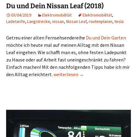
Du und Dein Nissan Leaf (2018)
03/04/2019
Elektromobilität
Elektromobilität
,
Ladetarife
,
Langstrecke
,
nissan
,
Nissan Leaf
,
routenplaner
,
tesla
Getreu einer alten Fernsehsendereihe
Du und Dein Garten
möchte ich heute mal auf meinen Alltag mit dem Nissan
Leaf eingehen. Wie schafft man es, ohne festen Ladepunkt
zu Hause oder auf Arbeit fast uneingeschränkt zu fahren?
Einfach machen! Mit den nachfolgenden Tipps habe ich mir
Du und Dein Nissan Leaf (2018)
den Alltag erleichtert.
weiterlesen
→