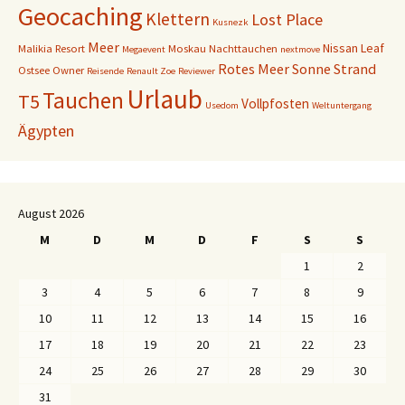
Geocaching
Klettern
Lost Place
Kusnezk
Meer
Nissan Leaf
Malikia Resort
Moskau
Nachttauchen
Megaevent
nextmove
Rotes Meer
Sonne
Strand
Ostsee
Owner
Reisende
Renault Zoe
Reviewer
Urlaub
Tauchen
T5
Vollpfosten
Usedom
Weltuntergang
Ägypten
August 2026
M
D
M
D
F
S
S
1
2
3
4
5
6
7
8
9
10
11
12
13
14
15
16
17
18
19
20
21
22
23
24
25
26
27
28
29
30
31