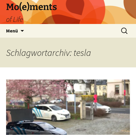
Zum
Mo(e)ments
Inhalt
of Life
springen
Suchen
Menü
nach:
Schlagwortarchiv: tesla