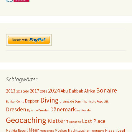
Schlagwörter
Bonaire
2024
2013
2017
Abu Dabbab
Afrika
2018
2015
2016
Diving
Deppen
diving.de
Bunker
Coins
Dominikanische Republik
Dresden
Dänemark
Dynamo Dresden
e-autos.de
Geocaching
Klettern
Lost Place
Kusnezk
Meer
Nissan Leaf
Malikia Resort
Moskau
Nachttauchen
Megaevent
nextmove