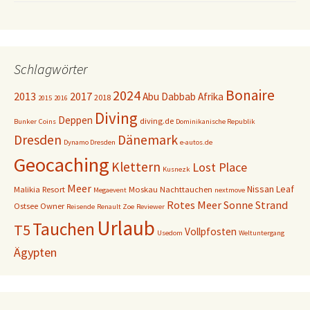
Schlagwörter
Bonaire
2024
2013
2017
Abu Dabbab
Afrika
2018
2015
2016
Diving
Deppen
diving.de
Bunker
Coins
Dominikanische Republik
Dresden
Dänemark
Dynamo Dresden
e-autos.de
Geocaching
Klettern
Lost Place
Kusnezk
Meer
Nissan Leaf
Malikia Resort
Moskau
Nachttauchen
Megaevent
nextmove
Rotes Meer
Sonne
Strand
Ostsee
Owner
Reisende
Renault Zoe
Reviewer
Urlaub
Tauchen
T5
Vollpfosten
Usedom
Weltuntergang
Ägypten