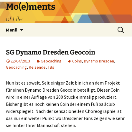
Zum
Mo(e)ments
Inhalt
of Life
springen
Suchen
Menü
nach:
SG Dynamo Dresden Geocoin
22/04/2013
Geocaching
Coins
,
Dynamo Dresden
,
Geocaching
,
Reisende
,
TBs
Nun ist es soweit. Seit einiger Zeit bin ich an dem Projekt
für einen Dynamo Dresden Geocoin beteiligt. Dieser Coin
wird in einer Auflage von 200 Stück einmalig produziert.
Bisher gibt es noch keinen Coin der einem Fußballclub
widerspiegelt. Nach der sensationellen Choreographie ist
das nur ein weiter Punkt wo Dresdener Fans zeigen wie sehr
sie hinter Ihrer Mannschaft stehen.