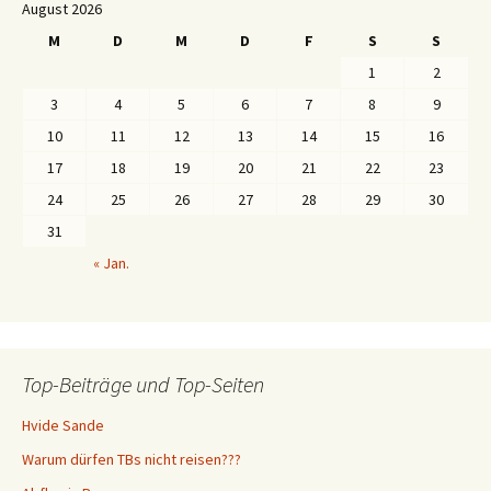
August 2026
M
D
M
D
F
S
S
1
2
3
4
5
6
7
8
9
10
11
12
13
14
15
16
17
18
19
20
21
22
23
24
25
26
27
28
29
30
31
« Jan.
Top-Beiträge und Top-Seiten
Hvide Sande
Warum dürfen TBs nicht reisen???