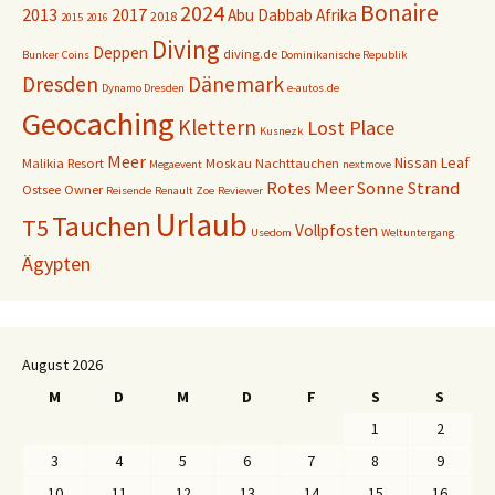
Bonaire
2024
2013
2017
Abu Dabbab
Afrika
2018
2015
2016
Diving
Deppen
diving.de
Bunker
Coins
Dominikanische Republik
Dresden
Dänemark
Dynamo Dresden
e-autos.de
Geocaching
Klettern
Lost Place
Kusnezk
Meer
Nissan Leaf
Malikia Resort
Moskau
Nachttauchen
Megaevent
nextmove
Rotes Meer
Sonne
Strand
Ostsee
Owner
Reisende
Renault Zoe
Reviewer
Urlaub
Tauchen
T5
Vollpfosten
Usedom
Weltuntergang
Ägypten
August 2026
M
D
M
D
F
S
S
1
2
3
4
5
6
7
8
9
10
11
12
13
14
15
16