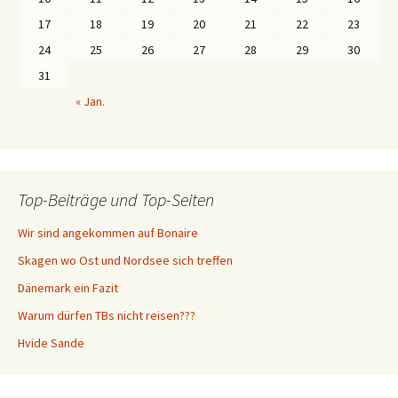
17
18
19
20
21
22
23
24
25
26
27
28
29
30
31
« Jan.
Top-Beiträge und Top-Seiten
Wir sind angekommen auf Bonaire
Skagen wo Ost und Nordsee sich treffen
Dänemark ein Fazit
Warum dürfen TBs nicht reisen???
Hvide Sande