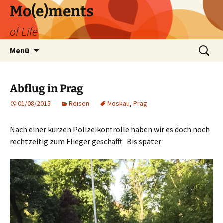
Zum
Mo(e)ments
Inhalt
of Life
springen
Suchen
Menü
nach:
Abflug in Prag
01/08/2015
Reisen
Moskau
,
Prag
Nach einer kurzen Polizeikontrolle haben wir es doch noch
rechtzeitig zum Flieger geschafft. Bis später