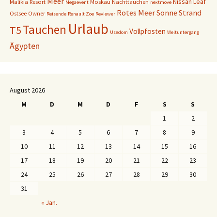
Meer
Nissan Leaf
Malikia Resort
Moskau
Nachttauchen
Megaevent
nextmove
Rotes Meer
Sonne
Strand
Ostsee
Owner
Reisende
Renault Zoe
Reviewer
Urlaub
Tauchen
T5
Vollpfosten
Usedom
Weltuntergang
Ägypten
August 2026
M
D
M
D
F
S
S
1
2
3
4
5
6
7
8
9
10
11
12
13
14
15
16
17
18
19
20
21
22
23
24
25
26
27
28
29
30
31
« Jan.