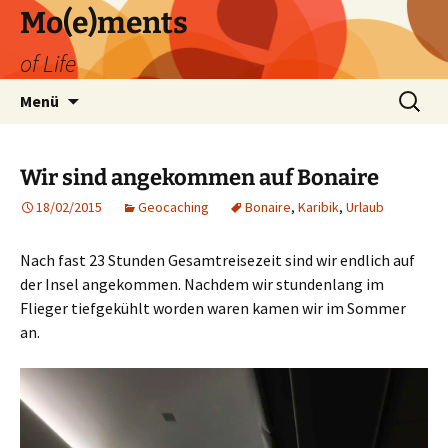
Zum
Mo(e)ments
Inhalt
of Life
springen
Suchen
Menü
nach:
Wir sind angekommen auf Bonaire
18/02/2015
Geocaching
Bonaire
,
Karibik
,
Urlaub
Nach fast 23 Stunden Gesamtreisezeit sind wir endlich auf
der Insel angekommen. Nachdem wir stundenlang im
Flieger tiefgekühlt worden waren kamen wir im Sommer
an.