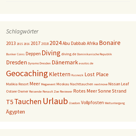
Schlagwörter
Bonaire
2024
2013
2017
Abu Dabbab
Afrika
2018
2015
2016
Diving
Deppen
diving.de
Bunker
Coins
Dominikanische Republik
Dresden
Dänemark
Dynamo Dresden
e-autos.de
Geocaching
Klettern
Lost Place
Kusnezk
Meer
Nissan Leaf
Malikia Resort
Moskau
Nachttauchen
Megaevent
nextmove
Rotes Meer
Sonne
Strand
Ostsee
Owner
Reisende
Renault Zoe
Reviewer
Urlaub
Tauchen
T5
Vollpfosten
Usedom
Weltuntergang
Ägypten