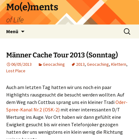
Zum
Mo(e)ments
Inhalt
of Life
springen
Suchen
Menü
nach:
Männer Cache Tour 2013 (Sonntag)
06/05/2013
Geocaching
2013
,
Geocaching
,
Klettern
,
Lost Place
Auch am letzten Tag hatten wir uns noch ein paar
Highlights rausgesucht die besucht werden wollten. Auf
dem Weg nach Cottbus sprang uns ein kleiner Tradi
Oder-
Spree-Kanal Nr.2 (OSK-2)
mit einer interessanten D/T
Wertung ins Auge. Vor Ort haben wir dann gefühlt eine
Ewigkeit gesucht bis wir einen Telefonjoker gezogen
hatten der uns wenigstens ein klein wenig die Richtung