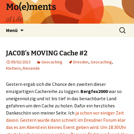
Zum
Mo(e)ments
Inhalt
of Life
springen
Suchen
Menü
nach:
JAC0B’s MOVING Cache #2
09/02/2013
Geocaching
Dresden
,
Geocaching
,
Klettern
,
Reisende
Gestern ergab sich die Chance den zweiten dieser
einzigartigen Cachereihe zu loggen.
Bergfex2000
war so
uneigennützig und ist bis tief in das benachbarte Land
gefahren um den Cache zu holen. Dafür ein herzliches
Dankeschön von meiner Seite. Ich
ja schon vor einiger Zeit
davon. Gestern wurde dann schnell im
Dresdner Forum
klar
das es am Abend ein kleines Event geben wird. Um 18:30Uhr