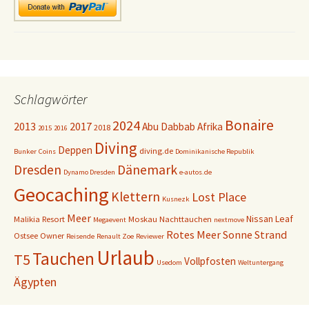
Schlagwörter
Bonaire
2024
2013
2017
Abu Dabbab
Afrika
2018
2015
2016
Diving
Deppen
diving.de
Bunker
Coins
Dominikanische Republik
Dresden
Dänemark
Dynamo Dresden
e-autos.de
Geocaching
Klettern
Lost Place
Kusnezk
Meer
Nissan Leaf
Malikia Resort
Moskau
Nachttauchen
Megaevent
nextmove
Rotes Meer
Sonne
Strand
Ostsee
Owner
Reisende
Renault Zoe
Reviewer
Urlaub
Tauchen
T5
Vollpfosten
Usedom
Weltuntergang
Ägypten