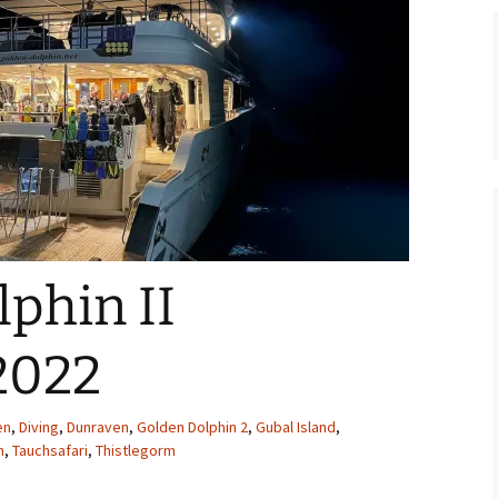
phin II
2022
en
,
Diving
,
Dunraven
,
Golden Dolphin 2
,
Gubal Island
,
n
,
Tauchsafari
,
Thistlegorm