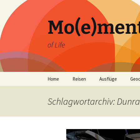
Zum
Inhalt
springen
Mo(e)men
of Life
Home
Reisen
Ausflüge
Geoc
Schlagwortarchiv: Dunr