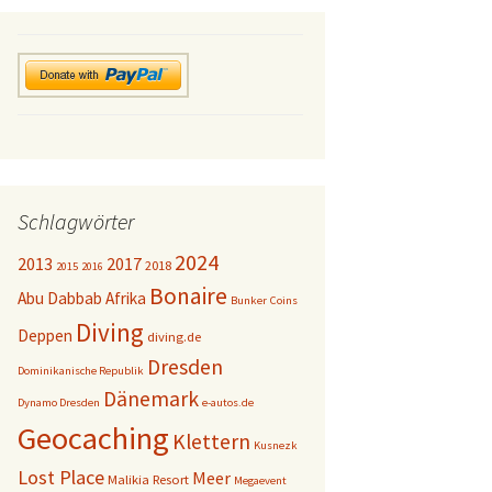
Schlagwörter
2024
2013
2017
2018
2015
2016
Bonaire
Abu Dabbab
Afrika
Bunker
Coins
Diving
Deppen
diving.de
Dresden
Dominikanische Republik
Dänemark
Dynamo Dresden
e-autos.de
Geocaching
Klettern
Kusnezk
Lost Place
Meer
Malikia Resort
Megaevent