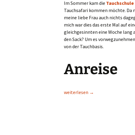
Im Sommer kam die
Tauchschule
Tauchsafari kommen möchte. Da me
meine liebe Frau auch nichts dageg
mich war dies das erste Mal auf ein
gleichgesinnten eine Woche lang 
den Sack? Um es vorwegzunehmen, 
von der Tauchbasis.
Anreise
Golden Dolphin II Nordtour 2022
weiterlesen
→