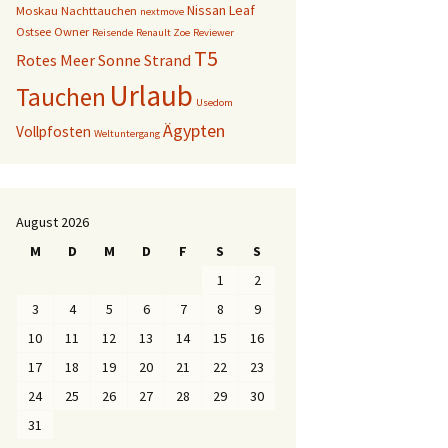
Nissan Leaf
Moskau
Nachttauchen
nextmove
Ostsee
Owner
Reisende
Renault Zoe
Reviewer
T5
Rotes Meer
Sonne
Strand
Urlaub
Tauchen
Usedom
Ägypten
Vollpfosten
Weltuntergang
August 2026
M
D
M
D
F
S
S
1
2
3
4
5
6
7
8
9
10
11
12
13
14
15
16
17
18
19
20
21
22
23
24
25
26
27
28
29
30
31