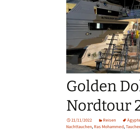
Golden Dol
Nordtour 
21/11/2022
Reisen
Ägypt
Nachttauchen
,
Ras Mohammed
,
Tauche