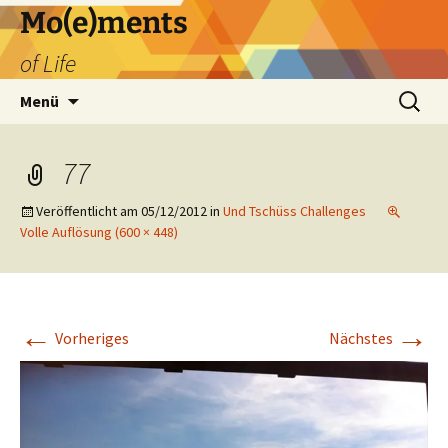
Zum
Mo(e)ments
Inhalt
of Life
springen
Suchen
Menü
nach:
77
Veröffentlicht am
05/12/2012
in
Und Tschüss Challenges
Volle Auflösung (600 × 448)
←
→
Vorheriges
Nächstes