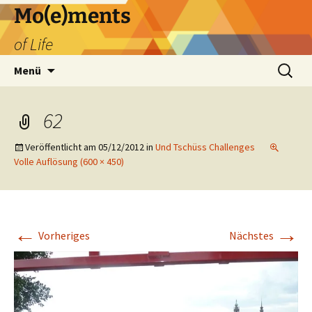
Zum
Mo(e)ments
Inhalt
of Life
springen
Suchen
Menü
nach:
62
Veröffentlicht am
05/12/2012
in
Und Tschüss Challenges
Volle Auflösung (600 × 450)
←
→
Vorheriges
Nächstes