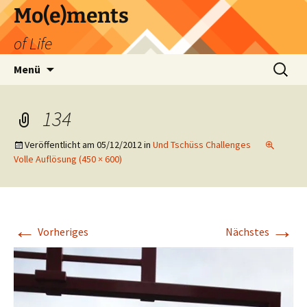
Zum
Mo(e)ments
Inhalt
of Life
springen
Suchen
Menü
nach:
134
Veröffentlicht am
05/12/2012
in
Und Tschüss Challenges
Volle Auflösung (450 × 600)
←
→
Vorheriges
Nächstes