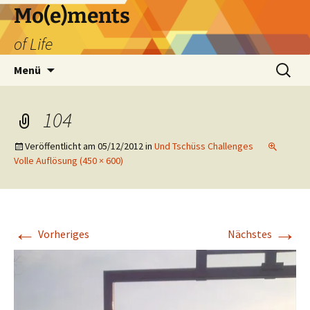
Zum
Mo(e)ments
Inhalt
of Life
springen
Suchen
Menü
nach:
104
Veröffentlicht am
05/12/2012
in
Und Tschüss Challenges
Volle Auflösung (450 × 600)
←
→
Vorheriges
Nächstes