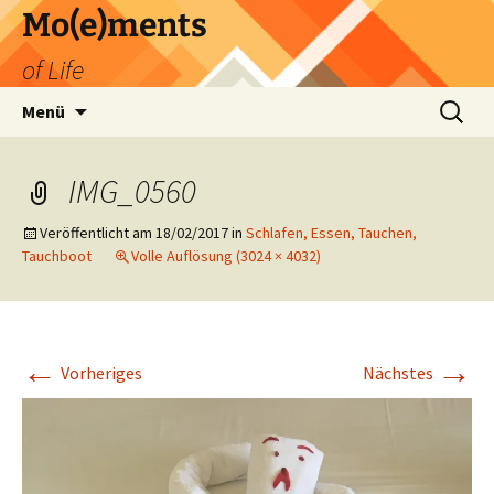
Zum
Mo(e)ments
Inhalt
of Life
springen
Suchen
Menü
nach:
IMG_0560
Veröffentlicht am
18/02/2017
in
Schlafen, Essen, Tauchen,
Tauchboot
Volle Auflösung (3024 × 4032)
←
→
Vorheriges
Nächstes