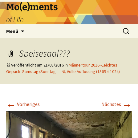
Zum
Mo(e)ments
Inhalt
of Life
springen
Suchen
Menü
nach:
Speisesaal???
Veröffentlicht am
21/08/2016
in
Männertour 2016 -Leichtes
Gepäck- Samstag/Sonntag
Volle Auflösung (1365 × 1024)
←
→
Vorheriges
Nächstes