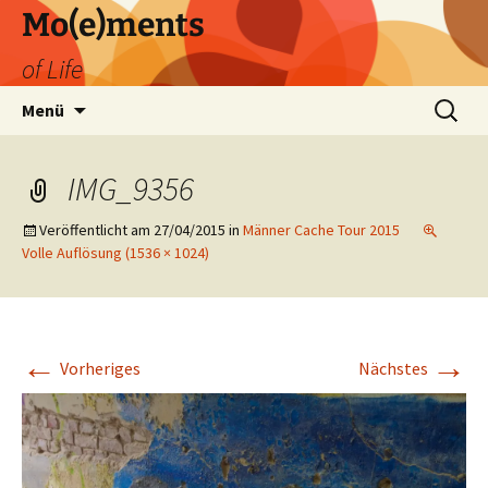
Zum
Mo(e)ments
Inhalt
of Life
springen
Suchen
Menü
nach:
IMG_9356
Veröffentlicht am
27/04/2015
in
Männer Cache Tour 2015
Volle Auflösung (1536 × 1024)
←
→
Vorheriges
Nächstes