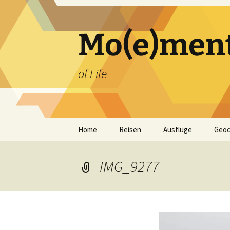
Zum
Inhalt
springen
Mo(e)men
of Life
Home
Reisen
Ausflüge
Geoc
IMG_9277