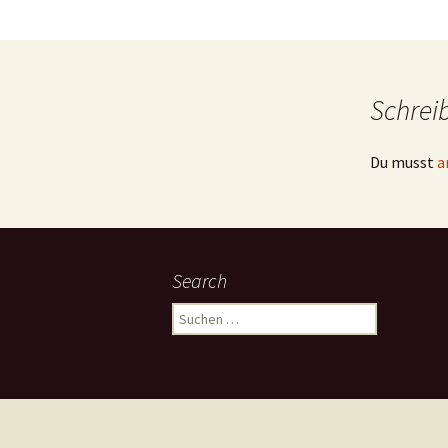
Schrei
Du musst
a
Search
Suchen
nach: