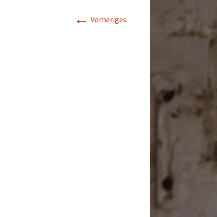
←
Vorheriges