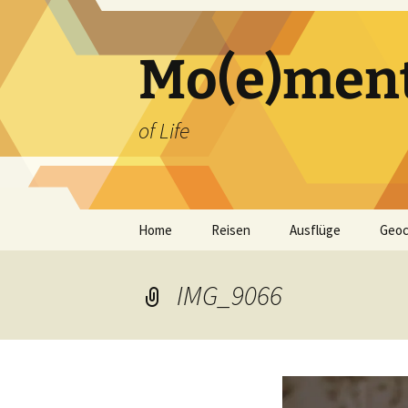
Zum
Inhalt
springen
Mo(e)men
of Life
Home
Reisen
Ausflüge
Geoc
IMG_9066