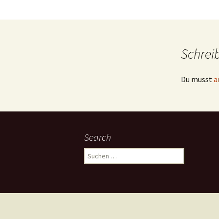
Schrei
Du musst
a
Search
Suchen
nach: