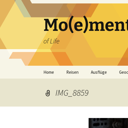
Zum
Inhalt
springen
Mo(e)men
of Life
Home
Reisen
Ausflüge
Geoc
IMG_8859