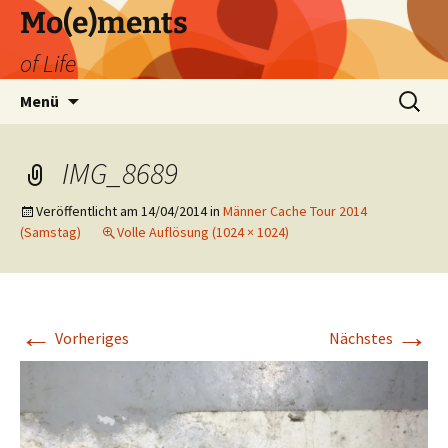
Zum
Mo(e)ments
Inhalt
of Life
springen
Suchen
Menü
nach:
IMG_8689
Veröffentlicht am
14/04/2014
in
Männer Cache Tour 2014
(Samstag)
Volle Auflösung (1024 × 1024)
←
→
Vorheriges
Nächstes