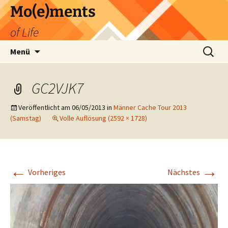
Zum
Mo(e)ments
Inhalt
of Life
springen
Suchen
Menü
nach:
GC2VJK7
Veröffentlicht am
06/05/2013
in
Männer Cache Tour 2013
(Samstag)
Volle Auflösung (2592 × 1728)
←
→
Vorheriges
Nächstes