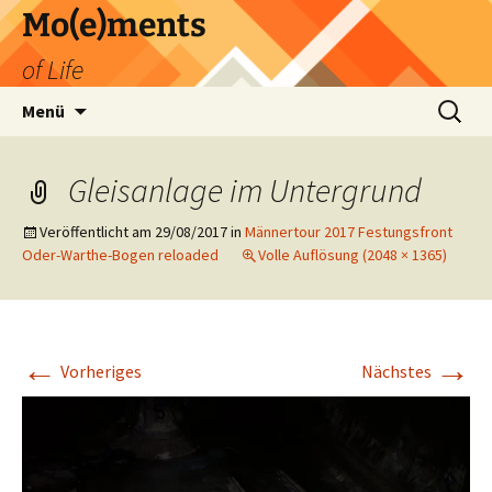
Zum
Mo(e)ments
Inhalt
of Life
springen
Suchen
Menü
nach:
Gleisanlage im Untergrund
Veröffentlicht am
29/08/2017
in
Männertour 2017 Festungsfront
Oder-Warthe-Bogen reloaded
Volle Auflösung (2048 × 1365)
←
→
Vorheriges
Nächstes