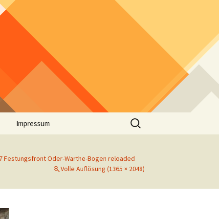
Suchen
Impressum
nach:
7 Festungsfront Oder-Warthe-Bogen reloaded
Volle Auflösung (1365 × 2048)