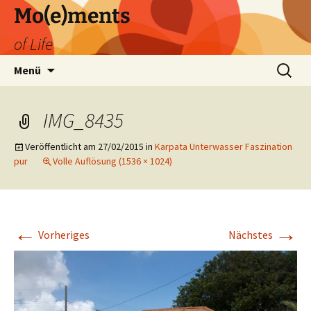
Zum
Mo(e)ments
Inhalt
of Life
springen
Suchen
Menü
nach:
IMG_8435
Veröffentlicht am
27/02/2015
in
Karpata Unterwasser Faszination
pur
Volle Auflösung (1536 × 1024)
←
→
Vorheriges
Nächstes