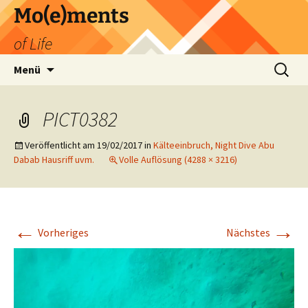
Zum
Mo(e)ments
Inhalt
of Life
springen
Suchen
Menü
nach:
PICT0382
Veröffentlicht am
19/02/2017
in
Kälteeinbruch, Night Dive Abu
Dabab Hausriff uvm.
Volle Auflösung (4288 × 3216)
←
→
Vorheriges
Nächstes