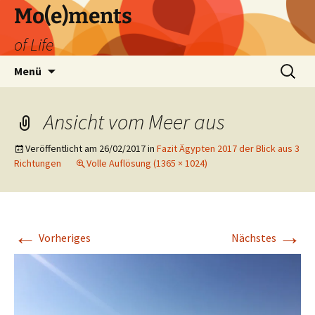
Zum
Mo(e)ments
Inhalt
of Life
springen
Suchen
Menü
nach:
Ansicht vom Meer aus
Veröffentlicht am
26/02/2017
in
Fazit Ägypten 2017 der Blick aus 3
Richtungen
Volle Auflösung (1365 × 1024)
←
→
Vorheriges
Nächstes