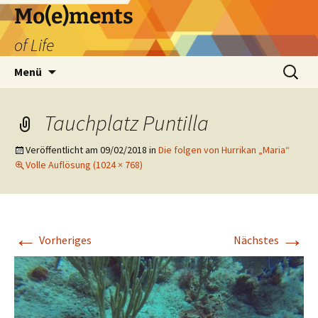
Zum
Mo(e)ments
Inhalt
of Life
springen
Suchen
Menü
nach:
Tauchplatz Puntilla
Veröffentlicht am
09/02/2018
in
Die folgen von Hurrikan „Maria“
Volle Auflösung (1024 × 768)
←
→
Vorheriges
Nächstes