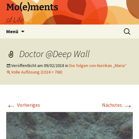
Zum
Mo(e)ments
Inhalt
of Life
springen
Suchen
Menü
nach:
Doctor @Deep Wall
Veröffentlicht am
09/02/2018
in
Die folgen von Hurrikan „Maria“
Volle Auflösung (1024 × 768)
←
→
Vorheriges
Nächstes