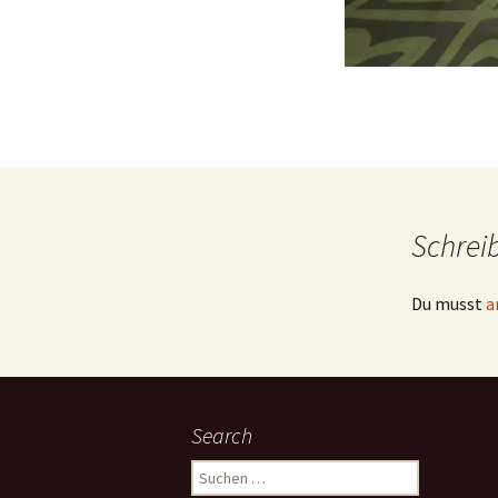
Schrei
Du musst
a
Search
Suchen
nach: