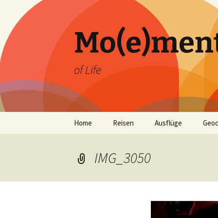
Zum
Inhalt
springen
Mo(e)men
of Life
Home
Reisen
Ausflüge
Geoc
IMG_3050