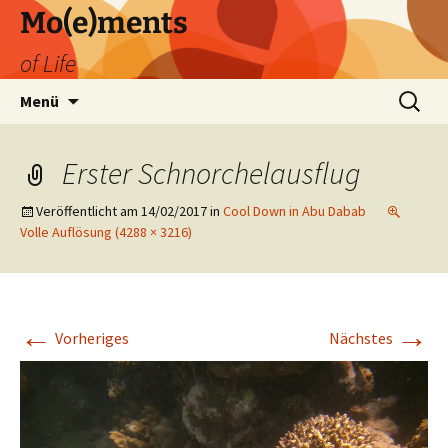
Zum
Mo(e)ments
Inhalt
of Life
springen
Suchen
Menü
nach:
Erster Schnorchelausflug
Veröffentlicht am
14/02/2017
in
Cool Down in Abu Dabab
Volle Auflösung (4288 × 3216)
←
→
Vorheriges
Nächstes