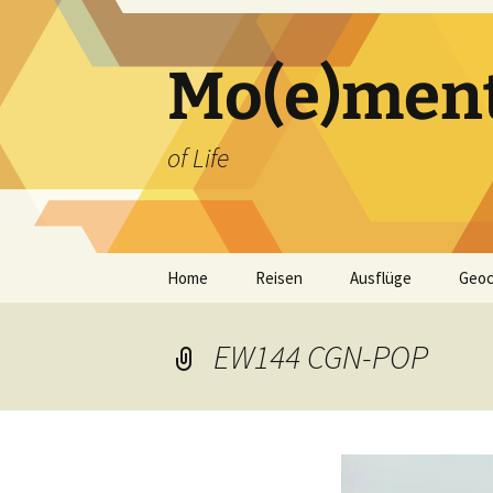
Zum
Inhalt
springen
Mo(e)men
of Life
Home
Reisen
Ausflüge
Geoc
EW144 CGN-POP