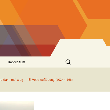
Suchen
Impressum
nach:
ind dann mal weg
Volle Auflösung (1024 × 768)