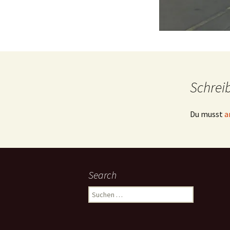
Schrei
Du musst
a
Search
Suchen
nach: