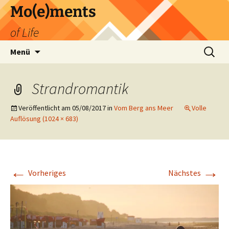
Zum
Mo(e)ments
Inhalt
of Life
springen
Suchen
Menü
nach:
Strandromantik
Veröffentlicht am
05/08/2017
in
Vom Berg ans Meer
Volle
Auflösung (1024 × 683)
←
→
Vorheriges
Nächstes