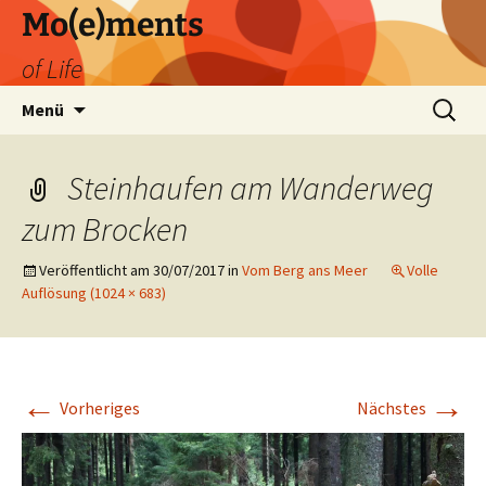
Zum
Mo(e)ments
Inhalt
of Life
springen
Suchen
Menü
nach:
Steinhaufen am Wanderweg
zum Brocken
Veröffentlicht am
30/07/2017
in
Vom Berg ans Meer
Volle
Auflösung (1024 × 683)
←
→
Vorheriges
Nächstes