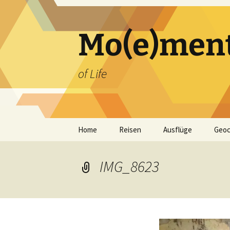
Zum
Inhalt
springen
Mo(e)men
of Life
Home
Reisen
Ausflüge
Geoc
IMG_8623