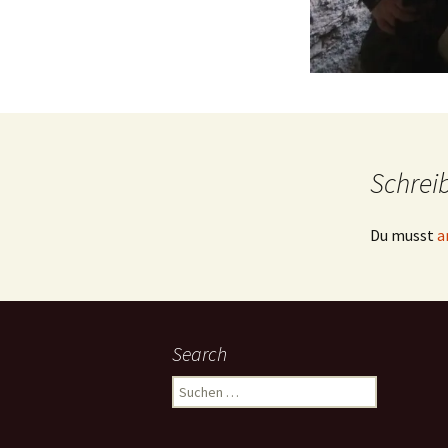
Schrei
Du musst
a
Search
Suchen
nach: