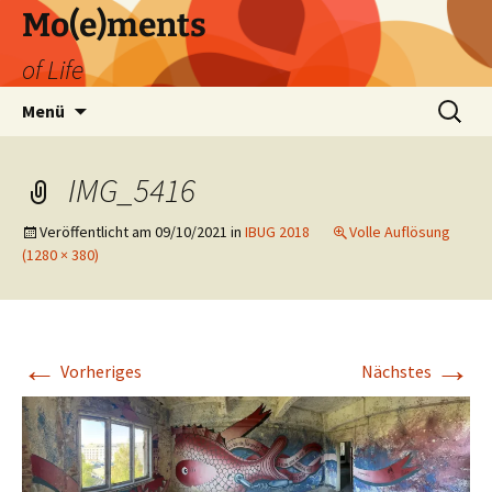
Zum
Mo(e)ments
Inhalt
of Life
springen
Suchen
Menü
nach:
IMG_5416
Veröffentlicht am
09/10/2021
in
IBUG 2018
Volle Auflösung
(1280 × 380)
←
→
Vorheriges
Nächstes