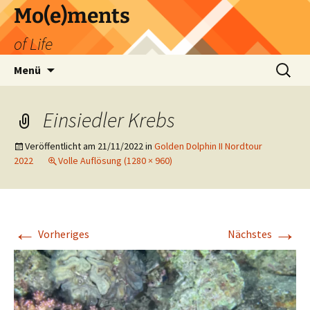
Zum
Mo(e)ments
Inhalt
of Life
springen
Suchen
Menü
nach:
Einsiedler Krebs
Veröffentlicht am
21/11/2022
in
Golden Dolphin II Nordtour
2022
Volle Auflösung (1280 × 960)
←
→
Vorheriges
Nächstes