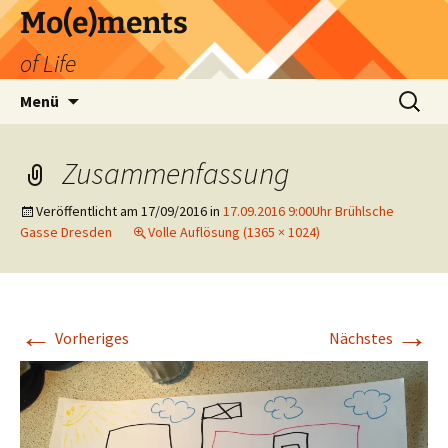
Zum
Mo(e)ments
Inhalt
of Life
springen
Suchen
Menü
nach:
Zusammenfassung
Veröffentlicht am
17/09/2016
in
17.09.2016 9:00Uhr Brühlsche
Gasse Dresden
Volle Auflösung (1365 × 1024)
←
→
Vorheriges
Nächstes